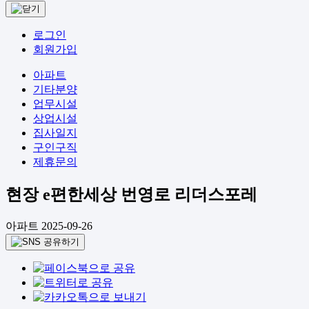
로그인
회원가입
아파트
기타분양
업무시설
상업시설
집사일지
구인구직
제휴문의
현장
e편한세상 번영로 리더스포레
아파트
2025-09-26