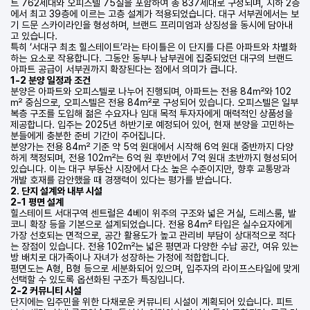
트 762세대와 오피스텔 75실을 포함하여 총 837세대로 구성되며, 지하 2층
에서 최고 39층에 이르는 고층 설계가 적용되었습니다. 대구 서부권에서는 보
기 드문 스카이라인을 형성하며, 브랜드 프리미엄과 상징성을 동시에 담아내
고 있습니다.
특히 ‘서대구 최초 힐스테이트’라는 타이틀은 이 단지를 다른 아파트와 차별화
하는 요소로 작용합니다. 그동안 동부나 남부권에 집중되었던 대구의 브랜드
아파트 공급이 서부권까지 확장된다는 점에서 의미가 큽니다.
1-2 분양 일정과 조건
분양은 아파트와 오피스텔로 나누어 진행되며, 아파트는 전용 84㎡와 102
㎡ 중심으로, 오피스텔은 전용 84㎡로 구성되어 있습니다. 오피스텔은 일부
복층 구조를 도입해 젊은 수요자나 임대 목적 투자자에게 매력적인 상품성을
제공합니다. 입주는 2025년 하반기로 예정되어 있어, 현재 분양을 고민하는
분들에게 충분한 준비 기간이 주어집니다.
분양가는 전용 84㎡ 기준 약 5억 원대에서 시작해 6억 원대 중반까지 다양
하게 책정되며, 전용 102㎡는 6억 원 후반에서 7억 원대 초반까지 형성되어
있습니다. 이는 대구 부동산 시장에서 다소 높은 수준이지만, 향후 교통망과
개발 호재를 감안했을 때 경쟁력이 있다는 평가를 받습니다.
2. 단지 설계와 내부 시설
2-1 평면 설계
힐스테이트 서대구역 센트럴은 4베이 위주의 구조와 넓은 거실, 드레스룸, 발
코니 확장 등을 기본으로 설계되었습니다. 전용 84㎡ 타입은 실수요자에게
가장 선호되는 면적으로, 공간 활용도가 높고 관리비 부담이 상대적으로 적다
는 장점이 있습니다. 전용 102㎡는 넓은 평면과 다양한 수납 공간, 여유 있는
방 배치로 대가족이나 자녀가 성장하는 가정에 적합합니다.
평면도는 A형, B형 등으로 세분화되어 있으며, 입주자의 라이프스타일에 맞게
선택할 수 있도록 옵션화된 구조가 특징입니다.
2-2 커뮤니티 시설
단지에는 입주민을 위한 다채로운 커뮤니티 시설이 계획되어 있습니다. 피트