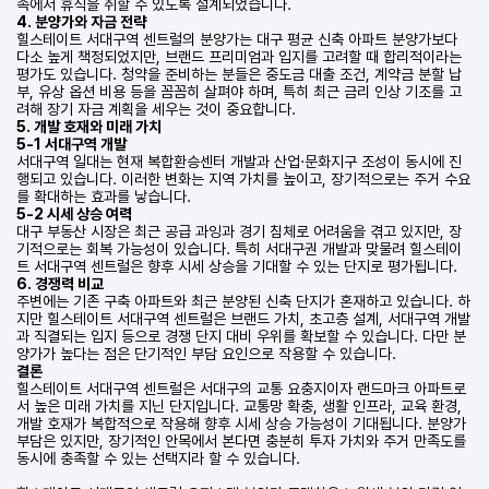
속에서 휴식을 취할 수 있도록 설계되었습니다.
4. 분양가와 자금 전략
힐스테이트 서대구역 센트럴의 분양가는 대구 평균 신축 아파트 분양가보다
다소 높게 책정되었지만, 브랜드 프리미엄과 입지를 고려할 때 합리적이라는
평가도 있습니다. 청약을 준비하는 분들은 중도금 대출 조건, 계약금 분할 납
부, 유상 옵션 비용 등을 꼼꼼히 살펴야 하며, 특히 최근 금리 인상 기조를 고
려해 장기 자금 계획을 세우는 것이 중요합니다.
5. 개발 호재와 미래 가치
5-1 서대구역 개발
서대구역 일대는 현재 복합환승센터 개발과 산업·문화지구 조성이 동시에 진
행되고 있습니다. 이러한 변화는 지역 가치를 높이고, 장기적으로는 주거 수요
를 확대하는 효과를 낳습니다.
5-2 시세 상승 여력
대구 부동산 시장은 최근 공급 과잉과 경기 침체로 어려움을 겪고 있지만, 장
기적으로는 회복 가능성이 있습니다. 특히 서대구권 개발과 맞물려 힐스테이
트 서대구역 센트럴은 향후 시세 상승을 기대할 수 있는 단지로 평가됩니다.
6. 경쟁력 비교
주변에는 기존 구축 아파트와 최근 분양된 신축 단지가 혼재하고 있습니다. 하
지만 힐스테이트 서대구역 센트럴은 브랜드 가치, 초고층 설계, 서대구역 개발
과 직결되는 입지 등으로 경쟁 단지 대비 우위를 확보할 수 있습니다. 다만 분
양가가 높다는 점은 단기적인 부담 요인으로 작용할 수 있습니다.
결론
힐스테이트 서대구역 센트럴은 서대구의 교통 요충지이자 랜드마크 아파트로
서 높은 미래 가치를 지닌 단지입니다. 교통망 확충, 생활 인프라, 교육 환경,
개발 호재가 복합적으로 작용해 향후 시세 상승 가능성이 기대됩니다. 분양가
부담은 있지만, 장기적인 안목에서 본다면 충분히 투자 가치와 주거 만족도를
동시에 충족할 수 있는 선택지라 할 수 있습니다.