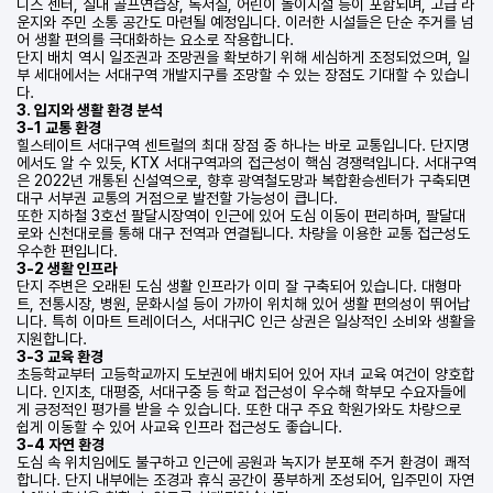
니스 센터, 실내 골프연습장, 독서실, 어린이 놀이시설 등이 포함되며, 고급 라
운지와 주민 소통 공간도 마련될 예정입니다. 이러한 시설들은 단순 주거를 넘
어 생활 편의를 극대화하는 요소로 작용합니다.
단지 배치 역시 일조권과 조망권을 확보하기 위해 세심하게 조정되었으며, 일
부 세대에서는 서대구역 개발지구를 조망할 수 있는 장점도 기대할 수 있습니
다.
3. 입지와 생활 환경 분석
3-1 교통 환경
힐스테이트 서대구역 센트럴의 최대 장점 중 하나는 바로 교통입니다. 단지명
에서도 알 수 있듯, KTX 서대구역과의 접근성이 핵심 경쟁력입니다. 서대구역
은 2022년 개통된 신설역으로, 향후 광역철도망과 복합환승센터가 구축되면
대구 서부권 교통의 거점으로 발전할 가능성이 큽니다.
또한 지하철 3호선 팔달시장역이 인근에 있어 도심 이동이 편리하며, 팔달대
로와 신천대로를 통해 대구 전역과 연결됩니다. 차량을 이용한 교통 접근성도
우수한 편입니다.
3-2 생활 인프라
단지 주변은 오래된 도심 생활 인프라가 이미 잘 구축되어 있습니다. 대형마
트, 전통시장, 병원, 문화시설 등이 가까이 위치해 있어 생활 편의성이 뛰어납
니다. 특히 이마트 트레이더스, 서대구IC 인근 상권은 일상적인 소비와 생활을
지원합니다.
3-3 교육 환경
초등학교부터 고등학교까지 도보권에 배치되어 있어 자녀 교육 여건이 양호합
니다. 인지초, 대평중, 서대구중 등 학교 접근성이 우수해 학부모 수요자들에
게 긍정적인 평가를 받을 수 있습니다. 또한 대구 주요 학원가와도 차량으로
쉽게 이동할 수 있어 사교육 인프라 접근성도 좋습니다.
3-4 자연 환경
도심 속 위치임에도 불구하고 인근에 공원과 녹지가 분포해 주거 환경이 쾌적
합니다. 단지 내부에는 조경과 휴식 공간이 풍부하게 조성되어, 입주민이 자연