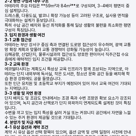
2-2 평면 구성과 내부 구조
아테라의 주요 타입은 **59㎡과 84㎡**로 구성되며, 3~4베이 평면이 중
심 설계입니다.
드레스룸, 다용도실, 발코니 확장 가능성 등이 고려된 구조로, 실사용 면적을
극대화하는 설계가 돋보입니다.
특히 수납 공간 배치와 동선 최적화를 통해 일상 생활의 불편을 최소화한 평면
구성이 특징입니다.
3. 입지 환경과 생활 여건
3-1 교통 접근성
아테라는 부산 강서구 중심 축과 연결된 도로망 접근성이 우수하며, 광역 교통
망 확장 계획과 맞물려 교통 경쟁력이 강화될 가능성이 높습니다.
김해공항, 산업단지, 물류시설과의 접근성도 양호한 편이어서 직주근접 수요
층에게 매력적인 입지 조건을 제공합니다.
3-2 교육 환경
에코델타시티는 계획도시 특성상 교육 인프라가 함께 조성되는 지역으로, 아
테라는 단지 내외부에 독서실, 작은 도서관, 청소년 문화 공간 등을 배치해 학
습 환경 강화에도 공을 들였습니다.
또한 인근 유치원 및 초등학교 부지가 예정되어 있어 자녀 교육 여건이 기대되
는 지역입니다.
3-3 생활 및 자연 환경
단지 배치도 및 조감도 안내에서는 조경 축과 수변 조망권 확보 요소가 강조되
어 있으며, 녹지 공간과 산책로가 단지 외곽까지 연계되도록 설계된 것이 특징
입니다.
수변을 끼고 있는 입지 특성을 살려 거실 또는 커뮤니티 공간에서 자연을 느낄
수 있는 주거 환경이 제공될 것으로 기대됩니다.
4. 분양가 및 자금 계획
4-1 유상 옵션과 계약 조건
계약 시 유상 옵션 선택 항목이 있으며, 옵션 금액 및 선택 일정이 사전에 안내