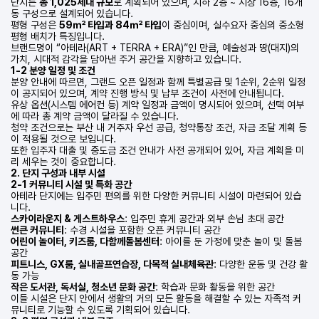
단지는
총 1,025세대 규모
로 계획되어 있으며, 지하 2층 ~ 지상 16층, 16개
동 구성으로 설계되어 있습니다.
평형 구성은
59㎡ 타입과 84㎡ 타입
이 중심이며, 실수요자 중심의 중소형
평형 배치가 특징입니다.
브랜드명이 “아테라(ART + TERRA + ERA)”인 만큼, 예술성과 땅(대지)의
가치, 시대적 감각을 담아낸 주거 공간을 지향하고 있습니다.
1-2 분양 일정 및 조건
분양 안내에 따르면, 그랜드 오픈 일정과 함께 특별공급 및 1순위, 2순위 일정
이 공지되어 있으며, 계약 진행 방식 및 납부 조건이 사전에 안내됩니다.
유상 옵션(시스템 에어컨 등) 계약 일정과 금액이 명시되어 있으며, 선택 여부
에 따라 총 계약 금액이 달라질 수 있습니다.
청약 조건으로는 부산 내 거주자 우선 공급, 청약통장 조건, 자금 조달 계획 등
이 적용될 것으로 보입니다.
또한 입주자 대출 및 중도금 조건 안내가 사전 공개되어 있어, 자금 계획을 미
리 세우는 것이 중요합니다.
2. 단지 구성과 내부 시설
2-1 커뮤니티 시설 및 특화 공간
아테라 단지에는 입주민 편의를 위한 다양한 커뮤니티 시설이 마련되어 있습
니다.
스카이라운지 & 게스트하우스
: 입주민 휴게 공간과 외부 손님 초대 공간
썬큰 커뮤니티
: 수경 시설을 포함한 오픈 커뮤니티 공간
어린이 놀이터, 키즈룸, 다함께돌봄센터
: 아이를 둔 가정에 맞춘 놀이 및 돌봄
공간
피트니스, GX룸, 실내골프연습장, 다목적 실내체육관
: 다양한 운동 및 건강 활
동 가능
작은 도서관, 독서실, 청소년 문화 공간
: 학습과 문화 활동을 위한 공간
이들 시설은 단지 안에서 생활의 거의 모든 활동을 해결할 수 있는 자족적 커
뮤니티로 기능할 수 있도록 기획되어 있습니다.