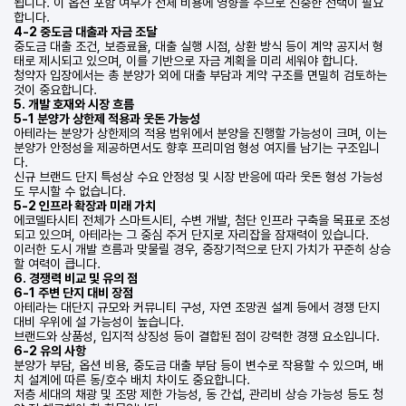
됩니다. 이 옵션 포함 여부가 전체 비용에 영향을 주므로 신중한 선택이 필요
합니다.
4-2 중도금 대출과 자금 조달
중도금 대출 조건, 보증료율, 대출 실행 시점, 상환 방식 등이 계약 공지서 형
태로 제시되고 있으며, 이를 기반으로 자금 계획을 미리 세워야 합니다.
청약자 입장에서는 총 분양가 외에 대출 부담과 계약 구조를 면밀히 검토하는
것이 중요합니다.
5. 개발 호재와 시장 흐름
5-1 분양가 상한제 적용과 웃돈 가능성
아테라는 분양가 상한제의 적용 범위에서 분양을 진행할 가능성이 크며, 이는
분양가 안정성을 제공하면서도 향후 프리미엄 형성 여지를 남기는 구조입니
다.
신규 브랜드 단지 특성상 수요 안정성 및 시장 반응에 따라 웃돈 형성 가능성
도 무시할 수 없습니다.
5-2 인프라 확장과 미래 가치
에코델타시티 전체가 스마트시티, 수변 개발, 첨단 인프라 구축을 목표로 조성
되고 있으며, 아테라는 그 중심 주거 단지로 자리잡을 잠재력이 있습니다.
이러한 도시 개발 흐름과 맞물릴 경우, 중장기적으로 단지 가치가 꾸준히 상승
할 여력이 큽니다.
6. 경쟁력 비교 및 유의 점
6-1 주변 단지 대비 장점
아테라는 대단지 규모와 커뮤니티 구성, 자연 조망권 설계 등에서 경쟁 단지
대비 우위에 설 가능성이 높습니다.
브랜드와 상품성, 입지적 상징성 등이 결합된 점이 강력한 경쟁 요소입니다.
6-2 유의 사항
분양가 부담, 옵션 비용, 중도금 대출 부담 등이 변수로 작용할 수 있으며, 배
치 설계에 따른 동/호수 배치 차이도 중요합니다.
저층 세대의 채광 및 조망 제한 가능성, 동 간섭, 관리비 상승 가능성 등도 청