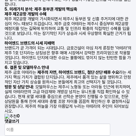
합니다.
5. 미래가치 분석: 제주 동부권 개발의 핵심축
제주 제2공항 개발의 수혜
제주 제2공항 개발이 가시화되면서 제주시 동부권 및 신흥 주거지에 대한 관
심이 어느 때보다 뜨겁습니다. 제주 금호 아테라는 제주시 중심부와 제2공항
예정지를 잇는 길목에 위치하여 교통 및 인프라 확충의 직접적인 수혜를 입을
것으로 보입니다. 이는 장기적인 지가 상승과 시세 우상향의 확실한 근거가 됩
니다.
하이엔드 브랜드의 시세 지배력
브랜드가 곧 가격이 되는 시대입니다. 금호건설이 야심 차게 론칭한 '아테라'의
제주 1호 단지라는 상징성은 향후 매매 시장에서 강력한 프리미엄으로 작용할
것입니다. 하이엔드 단지에 대한 수요는 불황에도 꺾이지 않는 탄탄한 힘을 가
지고 있습니다.
6. 결론 및 모델하우스 안내
제주 금호 아테라는
제주의 자연, 하이엔드 브랜드, 첨단 산단 배후 수요
라는 세
가지 핵심 가치가 결합된 단지입니다. 제주에서 품격 있는 삶을 영위하고 안정
적인 자산 가치 상승을 원하시는 분들에게 최고의 선택지가 될 것입니다.
방문 및 상담 안내:
모델하우스는 제주시 노형동 또는 아라동 인근에 위치하며,
실제 아테라만의 고급 마감재와 개방감 넘치는 유니트를 직접 확인하실 수 있
습니다. 현재 로열 세대를 중심으로 선착순 분양이 진행될 수 있으므로, 전문
상담원을 통해 잔여 세대와 층별 조망 차이를 꼼꼼히 확인하신 후 결정하시길
권장합니다. 제주의 하늘을 가장 아름답게 누리는 아테라의 주인이 되어보십
시오.
0
댓글쓰기