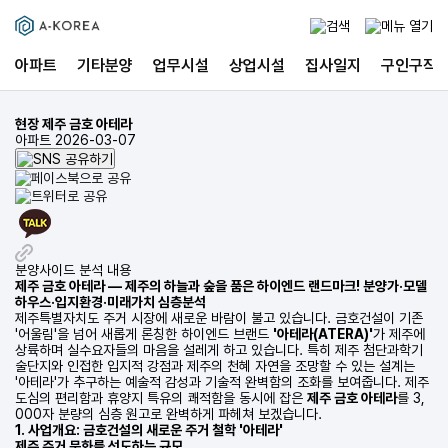
아파트
기타분양
업무시설
상업시설
집사일지
구인구직
현장
제주 금호 아테라
아파트
2026-03-07
분양사이드 분석 내용
제주 금호 아테라 — 제주의 하늘과 숲을 품은 하이엔드 랜드마크! 분양가·모델
하우스·입지환경·미래가치 심층분석
제주특별자치도 주거 시장에 새로운 바람이 불고 있습니다. 금호건설이 기존
'어울림'을 넘어 새롭게 론칭한 하이엔드 브랜드
'아테라(ATERA)'
가 제주에
상륙하며 실수요자들의 마음을 설레게 하고 있습니다. 특히 제주 첨단과학기
술단지와 인접한 입지적 강점과 제주의 천혜 자연을 조망할 수 있는 설계는
'아테라'가 추구하는 예술적 감성과 기술적 완벽함의 조화를 보여줍니다. 제주
도심의 편리함과 휴양지 특유의 쾌적함을 동시에 잡은
제주 금호 아테라
를 3,
000자 분량의 심층 원고로 완벽하게 파헤쳐 보겠습니다.
1. 사업개요: 금호건설의 새로운 주거 철학 '아테라'
제주 주거 문화를 선도하는 규모