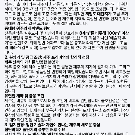
제주 금호 아테라는 제주시 회천동 및 아라동 인근 첨단과학기술단지 내 위치
하며, 지하 3층~지상 최고 7층의 저층 연립형 대단지로 조성됩니다. 제주는
고도 제한 등으로 인해 고층 아파트보다는 쾌적한
저밀도 대단지
가 고급 주거
지로 대접받는데, 본 단지는 이러한 제주의 지역적 특성을 반영해 단지 전체가
거대한 리조트 같은 느낌을 주도록 설계되었습니다.
중대형 위주의 하이엔드 평면
전용면적은 실수요자 및 자산가들이 선호하는
84㎡를 비롯해 100㎡ 이상
대형 평형
위주로 구성되었습니다. 아테라 브랜드의 핵심 가치인 '예술적 주
거'를 실현하기 위해 일반 아파트보다 높은 층고와 와이드한 거실 설계, 고품
격 테라스(일부 세대) 등을 도입하여 공간의 깊이가 다른 주거 환경을 제공합
니다.
2. 분양가 및 공급 조건: 제주 프리미엄의 합리적 선점
제주 신축의 가치를 반영한 분양가
제주 금호 아테라의 분양가는 최근 급등한 제주의 지가와 원자재 가격, 그리고
하이엔드 브랜드의 상품성을 반영하여 책정되었습니다. 주변 시세와 비교했을
때, 첨단과학기술단지 내 위치하여
분양가 상한제
의 혜택을 일부 누릴 수 있어
경쟁력을 갖췄다는 평입니다. 특히 제주의 강남이라 불리는 아라동과 노형동
의 구축 가격으로 신축 브랜드 하이엔드 단지에 입성할 수 있다는 점이 매력적
입니다.
유연한 계약 및 금융 조건
제주는 비규제 지역으로서 대출 조건이 비교적 완만합니다. 금호건설은 수분
양자의 초기 자금 부담을 줄이기 위해 계약금 분납제와 중도금 관련 혜택을 제
안하고 있습니다. 제주의 부동산 가치는 '한정된 토지'라는 희소성 때문에 장기
우상향하는 특성을 보이므로, 현재의 분양가는 미래 자산 가치 상승을 고려할
때 매력적인 진입 시점입니다.
3. 입지환경: 첨단 기술과 자연이 만나는 제주의 새로운 중심
첨단과학기술단지의 풍부한 배후 수요
단지가 들어서는
제주 첨단과학기술단지
는 카카오(Kakao) 본사를 비롯해 IT,