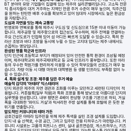
BT 분야의 유망 기업들이 집결해 있는 제주의 실리콘밸리입니다. 고소득 전문
직 종사자들이 대거 거주하는 지역인 만큼 주거 수준이 매우 높으며, 직주근접
을 원하는 탄탄한 배후 수요를 확보하고 있어 임대차 시장에서도 높은 환금성
을 자랑합니다.
도심과 자연을 잇는 쾌속 교통망
번영로와 연북로를 통해 제주시 구도심 및 신도심으로 15분 이내 이동이 가능
합니다. 제주공항 및 제주항으로의 접근성도 우수하며, 제주 전역을 연결하는
주요 간선도로가 인접해 있어 섬 어디든 빠르게 도달할 수 있습니다. 특히 한
라산 조망과 바다 조망을 동시에 누릴 수 있는 고지대 입지는 제주 내에서도
손꼽히는 명당입니다.
완성된 명품 학군과 인프라
단지 인근에 초등학교 부지가 예정되어 있어 안전한 통학 환경이 조성될 예정
이며, 제주대학교와 제주국제대학교 등 교육 인프라가 풍부합니다. 또한 아라
동의 우수한 학원가를 편리하게 이용할 수 있어 학부모들의 선호도가 매우 높
습니다. 차량 이동 시 대형 마트와 대학병원 등 생활 인프라도 부족함 없이 누
릴 수 있습니다.
4. 특화 설계 및 조경: 제주를 담은 주거 예술
예술적 감각의 '아테라' 익스테리어
단지 외관은 제주의 자연 경관과 조화를 이루는 모던하고 세련된 디자인이 적
용됩니다. 커튼월룩(일부 적용)과 특화 조명을 통해 밤낮으로 아름다운 단지의
실루엣을 완성합니다. 내부 평면은 4베이 판상형 구조를 기본으로 하되, 거실
폭을 극대화한 '와이드 거실'과 럭셔리한 주방 설계를 통해 호텔에 온 듯한 분
위기를 연출합니다.
압도적인 커뮤니티와 테마 가든
금호건설은 아테라 입주민을 위해 제주 특색을 살린 조경 설계를 도입합니다.
단지 내 숲 산책로, 수경 공간, 그리고 입주민 전용 티하우스가 마련됩니다. 커
뮤니티 시설로는 고품격 피트니스 센터, 실내 골프연습장, 게스트하우스, 키즈
룸 등이 도입되어 단지 안에서 모든 여가 생활이 가능한 원스톱 라이프를 실현