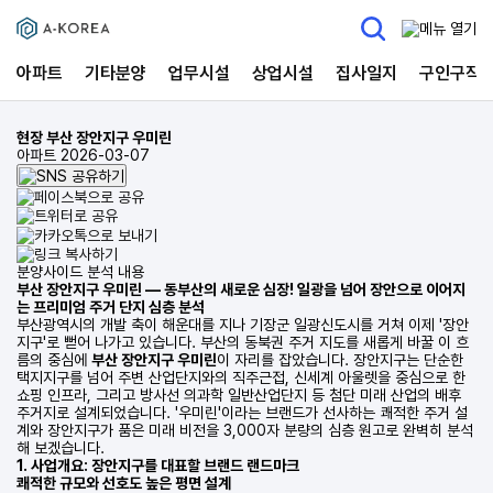
아파트
기타분양
업무시설
상업시설
집사일지
구인구직
현장
부산 장안지구 우미린
아파트
2026-03-07
분양사이드 분석 내용
부산 장안지구 우미린 — 동부산의 새로운 심장! 일광을 넘어 장안으로 이어지
는 프리미엄 주거 단지 심층 분석
부산광역시의 개발 축이 해운대를 지나 기장군 일광신도시를 거쳐 이제 '장안
지구'로 뻗어 나가고 있습니다. 부산의 동북권 주거 지도를 새롭게 바꿀 이 흐
름의 중심에
부산 장안지구 우미린
이 자리를 잡았습니다. 장안지구는 단순한
택지지구를 넘어 주변 산업단지와의 직주근접, 신세계 아울렛을 중심으로 한
쇼핑 인프라, 그리고 방사선 의과학 일반산업단지 등 첨단 미래 산업의 배후
주거지로 설계되었습니다. '우미린'이라는 브랜드가 선사하는 쾌적한 주거 설
계와 장안지구가 품은 미래 비전을 3,000자 분량의 심층 원고로 완벽히 분석
해 보겠습니다.
1. 사업개요: 장안지구를 대표할 브랜드 랜드마크
쾌적한 규모와 선호도 높은 평면 설계