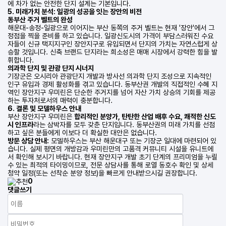
에 차가 없는 안전한 단지 설계는 기본입니다.
5. 미래가치 분석: 일광의 성공을 잇는 장안의 비전
동부산 주거 벨트의 완성
해운대-송정-일광으로 이어지는 부산 동쪽의 주거 벨트는 현재 '장안'에서 그
정점을 찍을 준비를 하고 있습니다. 일광신도시의 가격이 부담스러워진 수요
자들이 신규 택지지구인 장안지구로 유입되면서 단지의 가치는 자연스럽게 상
승할 것입니다. 신축 브랜드 단지라는 희소성은 매매 시장에서 강력한 힘을 발
휘합니다.
의과학 단지 및 관광 단지 시너지
기장군은 오시리아 관광단지 개발과 방사선 의과학 단지 조성으로 지속적인
인구 유입과 경제 활성화를 겪고 있습니다. 동부산권 개발의 직접적인 수혜 지
역인 장안지구 우미린은 단순한 주거지를 넘어 자산 가치 상승의 기회를 제공
하는 투자처로서의 매력이 충분합니다.
6. 결론 및 모델하우스 안내
부산 장안지구 우미린은
합리적인 분양가, 탄탄한 산업 배후 수요, 쾌적한 신도
시 인프라
라는 삼박자를 모두 갖춘 단지입니다. 동부산권의 미래 가치를 선점
하고 싶은 분들에게 이보다 더 확실한 대안은 없습니다.
방문 상담 안내:
모델하우스는 부산 해운대구 또는 기장군 일대에 마련되어 있
습니다. 실제 평면의 개방감과 우미린만의 고품격 커뮤니티 시설을 유니트에
서 확인해 보시기 바랍니다. 현재 장안지구 개발 초기 단계의 프리미엄을 누릴
수 있는 최적의 타이밍이므로, 전문 상담사를 통해 로열 동호수 확인 및 상세
청약 일정(또는 선착순 분양 정보)을 빠르게 안내받으시길 권장합니다.
0
댓글쓰기