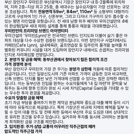
부산 장안지구 우미린은 부산광역시 기장군 장안지구 내 B-2블록에 위치하
며, 지하 2층~지상 최고 25층, 총 세대수는 실수요자들이 가장 선호하는 규모
로 조성됩니다. 특히
전용면적 59㎡, 84㎡, 110㎡
등 소형부터 대형까지
고르게 구성하여 1인 가구, 신혼부부, 그리고 다자녀 가구까지 모두 흡수할 수
있는 평면 라인업을 갖췄습니다. 전 세대 남향 위주 배치와 우미건설만의 4베
이 판상형(일부 세대 제외) 설계를 통해 통풍과 채광을 극대화했습니다.
우미린만의 프리미엄 브랜드 아이덴티티
우미건설의 '우미린(Lynn)'은 전국적인 브랜드 인지도와 더불어 살기 좋은 아
파트 대상을 다수 수상한 검증된 브랜드입니다. 이번 장안지구 사업지에서도
카페린(Cafe Lynn), 실내체육관, 골프연습장 등 입주민의 품격을 높여줄 차
별화된 커뮤니티 시설을 대거 도입하여 장안지구 내에서도 손꼽히는 프리미엄
단지로 자리매김할 전망입니다.
2. 분양가 및 금융 혜택: 동부산권에서 찾아보기 힘든 합리적 조건
가격 경쟁력 분석
부산 장안지구 우미린의 가장 큰 무기는
분양가 상한제
적용에 따른 합리적인
공급가입니다. 인근 일광신도시의 기존 아파트 가격이 급등한 것과 비교하면,
신축 브랜드 단지를 훨씬 낮은 가격대에 선점할 수 있다는 점은 강력한 메리트
입니다. 이는 동부산권 진입을 원하는 수요자들에게 '내 집 마련'의 문턱을 낮
춰주는 동시에 향후 인프라 완성 시 시세 차익(Capital Gain)을 기대할 수 있
는 우수한 투자 환경을 제공합니다.
수요자 맞춤형 금융 혜택
초기 자금 부담을 줄여주기 위한 계약금 분납제와 중도금 대출 혜택 등이 시기
에 따라 유동적으로 제공됩니다. 특히 기장군은 비규제 지역의 혜택을 일부 누
릴 수 있어 대출 한도 및 전매 제한 등에서 부산의 주요 도심권 대비 상대적으
로 유리한 조건을 갖추고 있습니다. 실거주와 투자를 동시에 고려하는 분들에
게 최적화된 금융 구조를 제안합니다.
3. 입지환경: 주거·상업·교통이 어우러진 직주근접의 메카
압도적인 직주근접 가치