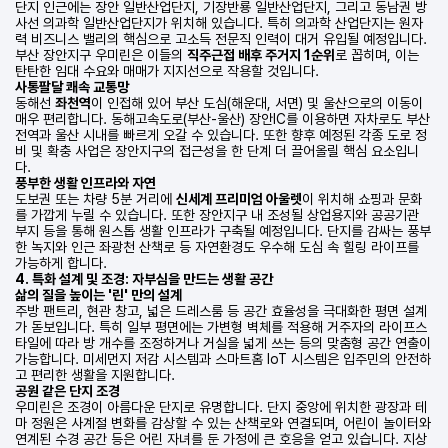
단지 인근에는 장안 일반산업단지, 기장반룡 일반산업단지, 그리고 동남권 방
사선 의과학 일반산업단지가 위치해 있습니다. 특히 의과학 산업단지는 원자
력 비즈니스 밸리의 핵심으로 고소득 전문직 인력이 대거 유입될 예정입니다.
부산 장안지구 우미린은 이들의
직주근접 배후 주거지 1순위
로 꼽히며, 이는
탄탄한 임대 수요와 매매가 지지선으로 작용할 것입니다.
사통팔달 쾌속 교통망
동해선
좌천역
이 인접해 있어 부산 도심(해운대, 서면) 및 울산으로의 이동이
매우 편리합니다. 동해고속도로(부산-울산) 장안IC를 이용하면 자차로도 부산
전역과 울산 시내를 빠르게 오갈 수 있습니다. 또한 향후 예정된 각종 도로 정
비 및 확충 사업은 장안지구의 접근성을 한 단계 더 끌어올릴 핵심 요소입니
다.
풍부한 생활 인프라와 자연
도보권 또는 차량 5분 거리에
신세계 프리미엄 아울렛
이 위치해 쇼핑과 문화
를 가깝게 누릴 수 있습니다. 또한 장안지구 내 조성될 상업용지와 공공기관
부지 등을 통해 원스톱 생활 인프라가 구축될 예정입니다. 단지를 감싸는 풍부
한 녹지와 인근 좌광천 산책로 등 자연환경도 우수해 도심 속 힐링 라이프를
가능하게 합니다.
4. 특화 설계 및 조경: 자부심을 만드는 생활 공간
삶의 질을 높이는 '린' 만의 설계
주방 팬트리, 현관 창고, 넓은 드레스룸 등 공간 효율성을 극대화한 평면 설계
가 돋보입니다. 특히 일부 평면에는 가변형 벽체를 적용해 거주자의 라이프스
타일에 따라 방 개수를 조정하거나 거실을 넓게 쓰는 등의 맞춤형 공간 연출이
가능합니다. 미세먼지 저감 시스템과 스마트홈 IoT 시스템은 입주민의 안전하
고 편리한 생활을 지원합니다.
공원 같은 단지 조경
우미린은 조경이 아름다운 단지로 유명합니다. 단지 중앙에 위치한 광장과 테
마 정원은 사계절 변화를 감상할 수 있는 산책로와 연결되며, 어린이 놀이터와
연계된 수경 공간 등은 어린 자녀를 둔 가정에 큰 호응을 얻고 있습니다. 지상